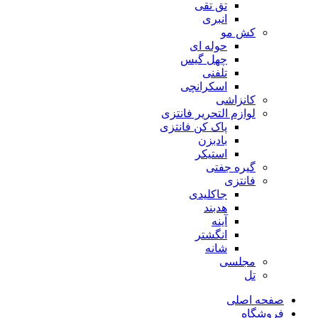
تق تقی
انبری
کش مو
حوله ای
چهل گیس
تلفنی
اسکرانچی
کانزاشی
لوازم التحریر فانتزی
پاک کن فانتزی
بادبزن
استیکر
گیره جفتی
فانتزی
جاکلیدی
هدبند
آینه
انگشتر
شانه
مجلسی
تل
صفحه اصلی
فروشگاه