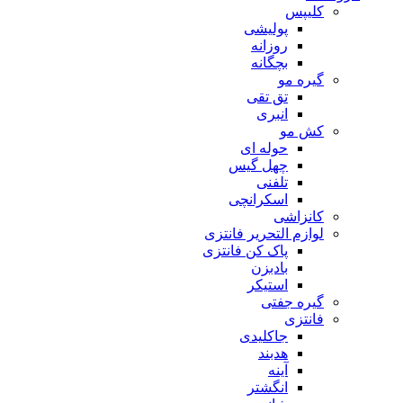
کلیپس
پولیشی
روزانه
بچگانه
گیره مو
تق تقی
انبری
کش مو
حوله ای
چهل گیس
تلفنی
اسکرانچی
کانزاشی
لوازم التحریر فانتزی
پاک کن فانتزی
بادبزن
استیکر
گیره جفتی
فانتزی
جاکلیدی
هدبند
آینه
انگشتر