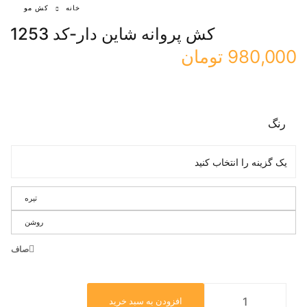
خانه
کش مو
کش پروانه شاین دار-کد 1253
980,000
تومان
رنگ
تیره
روشن
صاف
افزودن به سبد خرید