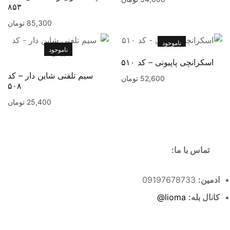
۸۵۳
85,300
تومان
ناموجود
ناموجود
اسکرانچی پاپیونی – کد ۵۱۰
سیم تلفنی شاین دار – کد
52,600
تومان
۵۰۸
25,400
تومان
تماس با ما:
ادمین:
09197678733
کانال بله:
lioma@