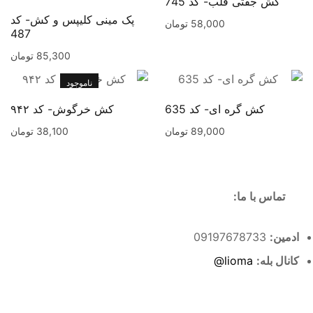
کش جفتی قلب- کد 745
پک مینی کلیپس و کش- کد
58,000
تومان
487
85,300
تومان
ناموجود
کش گره ای- کد 635
کش خرگوش- کد ۹۴۲
89,000
تومان
38,100
تومان
تماس با ما:
ادمین:
09197678733
کانال بله:
lioma@