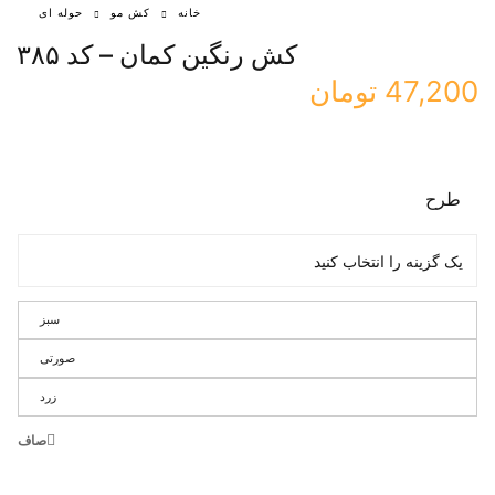
خانه
کش مو
حوله ای
کش رنگین کمان – کد ۳۸۵
47,200
تومان
طرح
سبز
صورتی
زرد
صاف