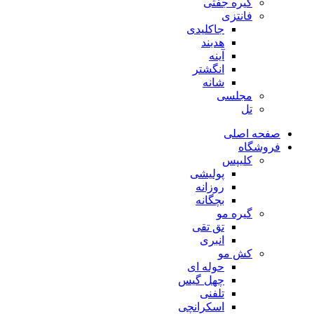
گیره جفتی
فانتزی
جاکلیدی
هدبند
آینه
انگشتر
شانه
مجلسی
تل
صفحه اصلی
فروشگاه
کلیپس
پولیشی
روزانه
بچگانه
گیره مو
تق تقی
انبری
کش مو
حوله ای
چهل گیس
تلفنی
اسکرانچی