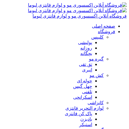
فروشگاه آنلاین اکسسوری مو و لوازم فانتزی لیوما
صفحه اصلی
فروشگاه
کلیپس
پولیشی
روزانه
بچگانه
گیره مو
تق تقی
انبری
کش مو
حوله ای
چهل گیس
تلفنی
اسکرانچی
کانزاشی
لوازم التحریر فانتزی
پاک کن فانتزی
بادبزن
استیکر