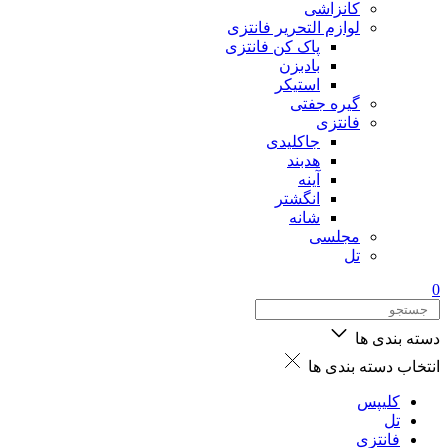
کانزاشی
لوازم التحریر فانتزی
پاک کن فانتزی
بادبزن
استیکر
گیره جفتی
فانتزی
جاکلیدی
هدبند
آینه
انگشتر
شانه
مجلسی
تل
0
دسته بندی ها
انتخاب دسته بندی ها
کلیپس
تل
فانتزی