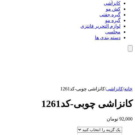
کانزاشی
کش مو
گیره جفتی
گیره مو
لوازم التحریر فانتزی
مجلسی
دسته بندی ها
خانه
/
کانزاشی
/
کانزاشی چوبی-کد1261
کانزاشی چوبی-کد1261
92,000
تومان