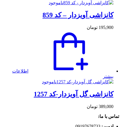
ناموجود
کانزاشی آویزدار – کد 859
195,900
تومان
اطلاعات
بیشتر
ناموجود
کانزاشی گل آویزدار-کد 1257
389,000
تومان
تماس با ما:
ادمین:
09197678733