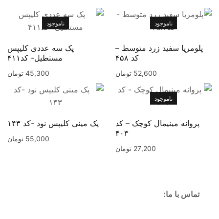
ناموجود
ناموجود
پلومریا سفید زرد متوسط –
پک سه عددی کلیپس
کد ۴۵۸
مستطیل- کد۴۱۱
52,600
تومان
45,300
تومان
ناموجود
پروانه مینیمال کوچک – کد
پک مینی کلیپس نود -کد ۱۴۳
۴۰۳
55,000
تومان
27,200
تومان
تماس با ما: