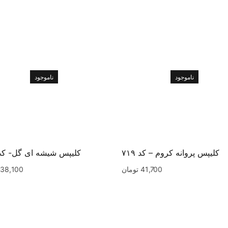
ناموجود
ناموجود
کلیپس پروانه کروم – کد ۷۱۹
کلیپس شیشه ای گل- کد ۰۰
41,700
تومان
38,100