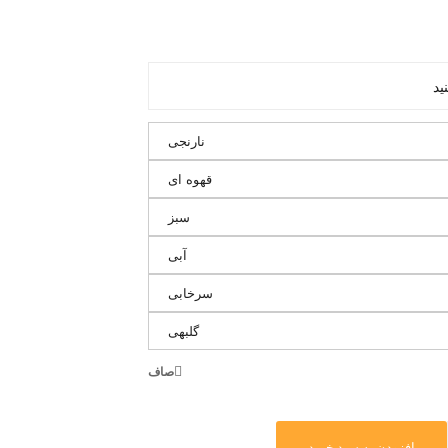
نارنجی
قهوه ای
سبز
آبی
سرخابی
گلبهی
صاف
افزودن به سبد خرید