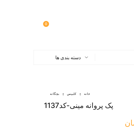
0
دسته بندی ها
خانه
کلیپس
بچگانه
پک پروانه مینی-کد1137
ان