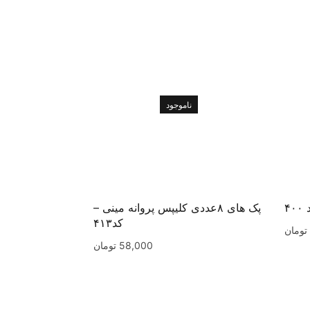
ناموجود
۴
پک های ۸عددی کلیپس پروانه مینی –
کد۴۱۳
تومان
58,000
تومان