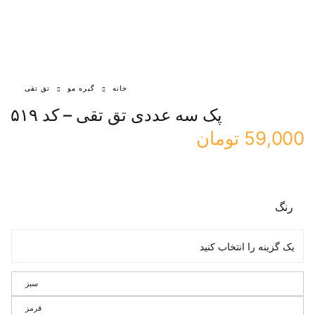
خانه
گیره مو
تق تقی
پک سه عددی تق تقی – کد ۵۱۹
59,000
تومان
رنگ
سبز
قرمز