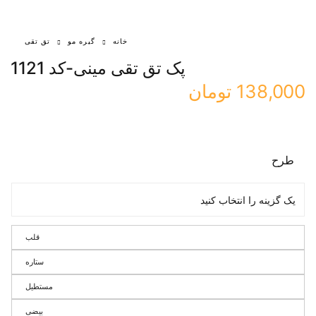
خانه
گیره مو
تق تقی
پک تق تقی مینی-کد 1121
138,000
تومان
طرح
قلب
ستاره
مستطیل
بیضی