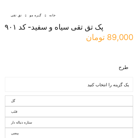
خانه
گیره مو
تق تقی
پک تق تقی سیاه و سفید- کد ۹۰۱
89,000
تومان
طرح
گل
قلب
ستاره دنباله دار
بیضی