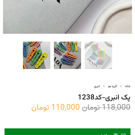
خانه
گیره مو
انبری
پک انبری-کد1238
118,000
تومان
110,000
تومان