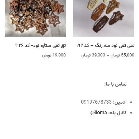
تقی تقی نود سه رنگ – کد ۱۹۲
تق تقی ستاره نود- کد ۳۲۶
55,000
تومان
–
39,000
تومان
19,000
تومان
تماس با ما:
ادمین:
09197678733
کانال بله:
lioma@