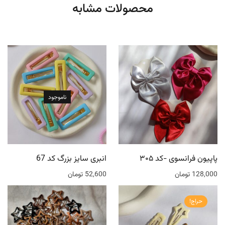
محصولات مشابه
ناموجود
پاپیون فرانسوی -کد ۳۰۵
انبری سایز بزرگ کد 67
128,000
تومان
52,600
تومان
حراج!