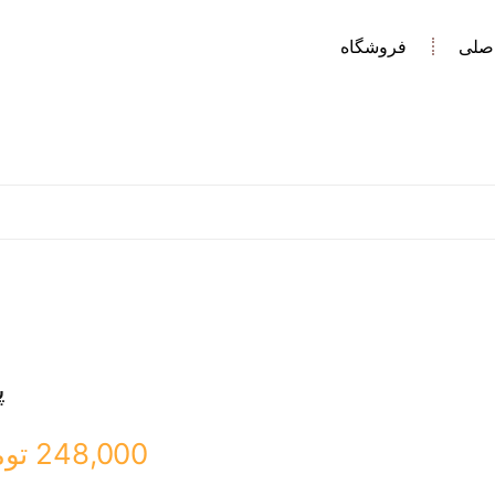
صلی
فروشگاه
پ
248,000
توم