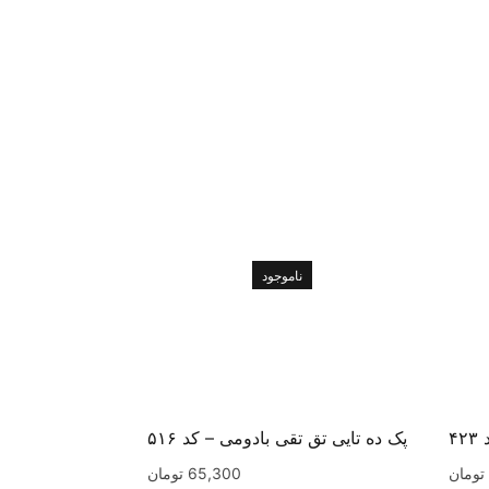
ناموجود
۴
پک ده تایی تق تقی بادومی – کد ۵۱۶
تومان
65,300
تومان