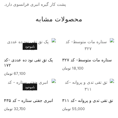
پشت کار گیره انبری فرانسوی دارد.
محصولات مشابه
ناموجود
ستاره مات متوسط- کد ۳۲۷
پک تق تقی نود ده عددی -کد
۱۷۲
18,100
تومان
67,100
تومان
ناموجود
تق تقی تدی و پروانه -کد ۳۱۱
انبری جفتی ستاره – کد ۴۳۵
55,000
تومان
32,700
تومان