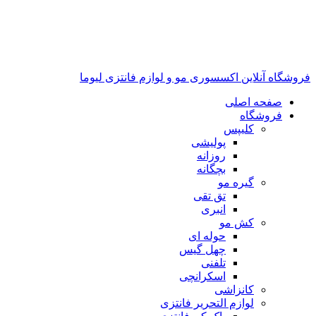
فروشگاه آنلاین اکسسوری مو و لوازم فانتزی لیوما
صفحه اصلی
فروشگاه
کلیپس
پولیشی
روزانه
بچگانه
گیره مو
تق تقی
انبری
کش مو
حوله ای
چهل گیس
تلفنی
اسکرانچی
کانزاشی
لوازم التحریر فانتزی