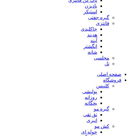
پاک کن فانتزی
بادبزن
استیکر
گیره جفتی
فانتزی
جاکلیدی
هدبند
آینه
انگشتر
شانه
مجلسی
تل
صفحه اصلی
فروشگاه
کلیپس
پولیشی
روزانه
بچگانه
گیره مو
تق تقی
انبری
کش مو
حوله ای