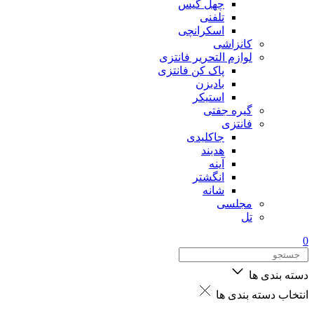
چهل گیس
تلفنی
اسکرانچی
کانزاشی
لوازم التحریر فانتزی
پاک کن فانتزی
بادبزن
استیکر
گیره جفتی
فانتزی
جاکلیدی
هدبند
آینه
انگشتر
شانه
مجلسی
تل
0
دسته بندی ها
انتخاب دسته بندی ها