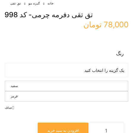
خانه
گیره مو
تق تقی
تق تقی دفرمه چرمی- کد 998
78,000
تومان
رنگ
سفید
قرمز
صاف
افزودن به سبد خرید