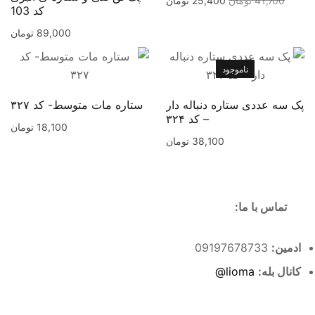
41,700
تومان
25,400
تومان
کد 103
89,000
تومان
ناموجود
پک سه عددی ستاره دنباله دار
ستاره مات متوسط- کد ۳۲۷
– کد ۳۲۴
18,100
تومان
38,100
تومان
تماس با ما:
ادمین:
09197678733
کانال بله:
lioma@