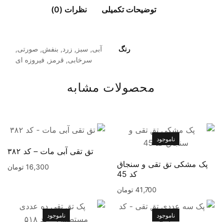
توضیحات تکمیلی
نظرات (0)
رنگ
آبی, سبز, زرد, بنفش, صورتی,
سرخابی, قرمز, فیروزه ای
محصولات مشابه
ناموجود
تق تقی آبی مات – کد ۳۸۲
پک مشکی تق تقی و سنجاق
16,300
تومان
کد 45
41,700
تومان
ناموجود
ناموجود