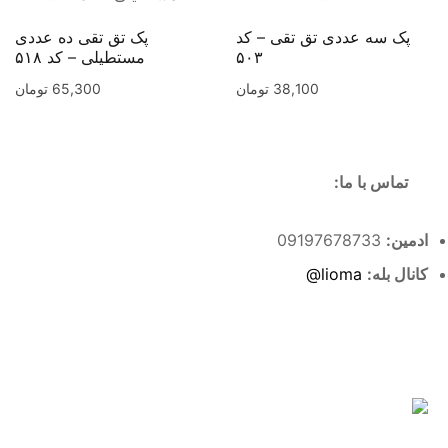
پک سه عددی تق تقی – کد
پک تق تقی ده عددی
۵۰۳
مستطیلی – کد ۵۱۸
38,100
تومان
65,300
تومان
تماس با ما:
ادمین:
09197678733
کانال بله:
lioma@