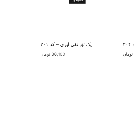
۳
پک تق تقی ابری – کد ۳۰۱
تومان
38,100
تومان