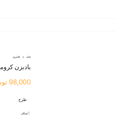
خانه
فانتزی
بادبزن کرومی -
98,000
توم
طرح
صاف