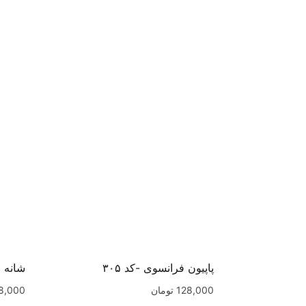
پاپیون فرانسوی -کد ۳۰۵
شانه فا
128,000
تومان
8,000