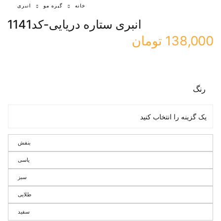
خانه
گیره مو
انبری
انبری ستاره دریایی-کد1141
138,000
تومان
رنگ
بنفش
یاسی
سبز
طلایی
سفید