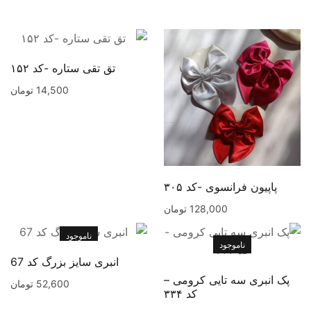
تق تقی ستاره -کد ۱۵۲
14,500
تومان
پاپیون فرانسوی -کد ۳۰۵
128,000
تومان
ناموجود
ناموجود
انبری سایز بزرگ کد 67
پک انبری سه تایی کرومی –
52,600
تومان
کد ۳۳۴