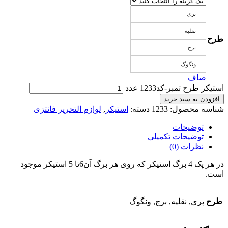
پری
نقلیه
طرح
برج
ونگوگ
صاف
استیکر طرح تمبر-کد1233 عدد
افزودن به سبد خرید
شناسه محصول:
1233
دسته:
استیکر
,
لوازم التحریر فانتزی
توضیحات
توضیحات تکمیلی
نظرات (0)
در هر پک 4 برگ استیکر که روی هر برگ آن6تا 5 استیکر موجود
است.
طرح
پری, نقلیه, برج, ونگوگ