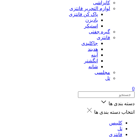
کانزاشی
لوازم التحریر فانتزی
پاک کن فانتزی
بادبزن
استیکر
گیره جفتی
فانتزی
جاکلیدی
هدبند
آینه
انگشتر
شانه
مجلسی
تل
0
دسته بندی ها
انتخاب دسته بندی ها
کلیپس
تل
فانتزی