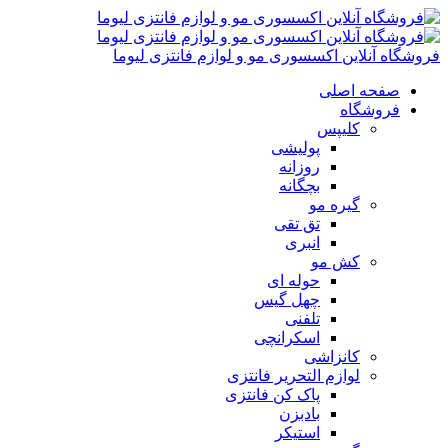
فروشگاه آنلاین اکسسوری مو و لوازم فانتزی لیوما
صفحه اصلی
فروشگاه
کلیپس
پولیشی
روزانه
بچگانه
گیره مو
تق تقی
انبری
کش مو
حوله ای
چهل گیس
تلفنی
اسکرانچی
کانزاشی
لوازم التحریر فانتزی
پاک کن فانتزی
بادبزن
استیکر