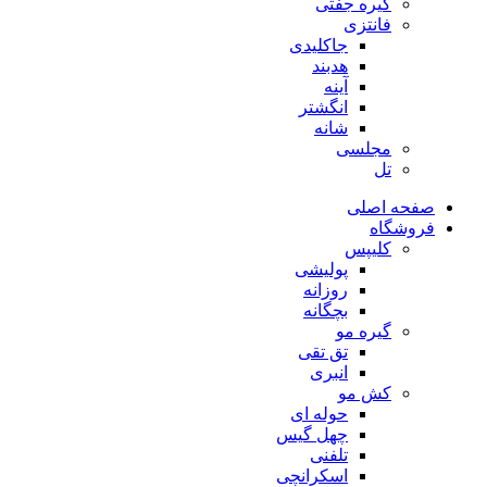
گیره جفتی
فانتزی
جاکلیدی
هدبند
آینه
انگشتر
شانه
مجلسی
تل
صفحه اصلی
فروشگاه
کلیپس
پولیشی
روزانه
بچگانه
گیره مو
تق تقی
انبری
کش مو
حوله ای
چهل گیس
تلفنی
اسکرانچی