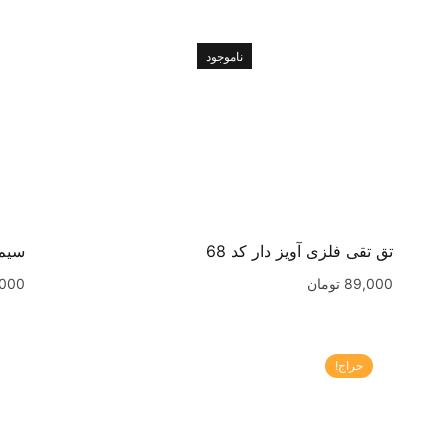
ناموجود
تق تقی فلزی آویز دار کد 68
سیم 
89,000
تومان
,000
حراج!