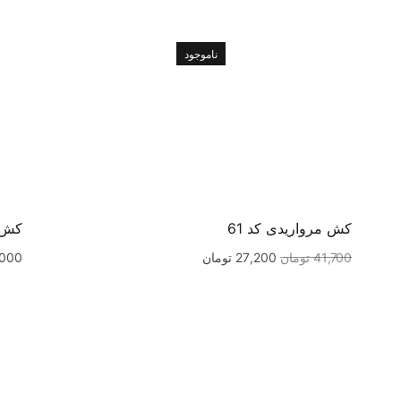
ناموجود
کش مرواریدی کد 61
کش م
41,700
تومان
27,200
تومان
,000