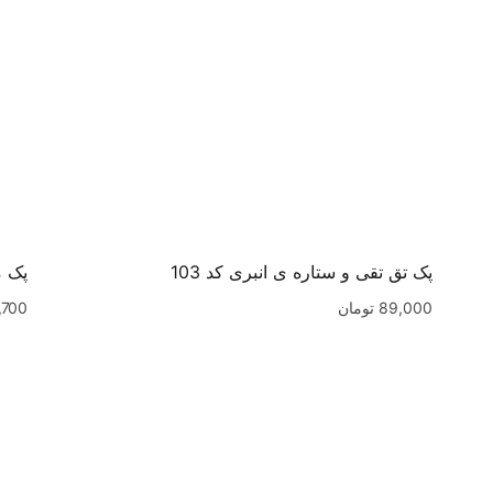
پک تق تقی و ستاره ی انبری کد 103
پک م
89,000
تومان
,700