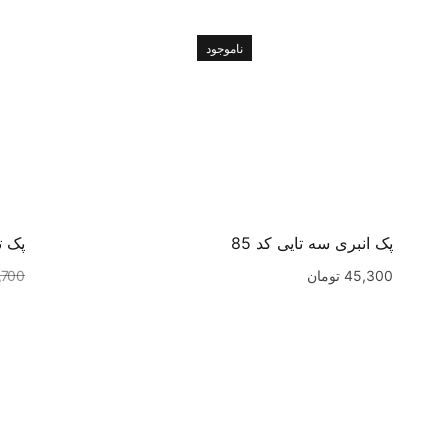
ناموجود
پک انبری سه تایی کد 85
پک ت
45,300
تومان
,700