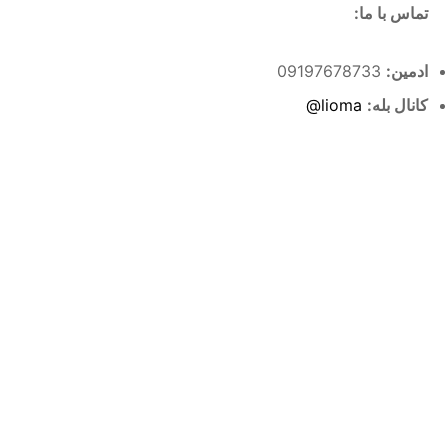
تماس با ما:
ادمین:
09197678733
کانال بله:
lioma@