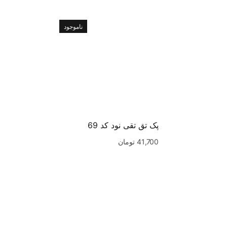
ناموجود
پک تق تقی نود کد 69
41,700
تومان