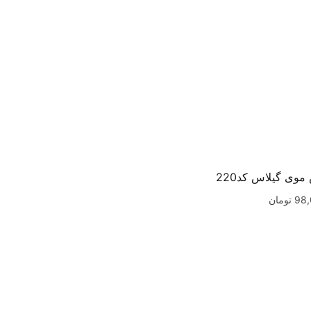
وی گیلاس کد220
98
تومان