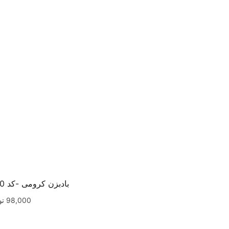
بادبزن کرومی -کد 1190
98,000
تو