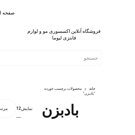
صفحه ا
فروشگاه آنلاین اکسسوری مو و لوازم
فانتزی لیوما
خانه
محصولات برچسب خورده
“بادبزن”
بادبزن
12
نمایش