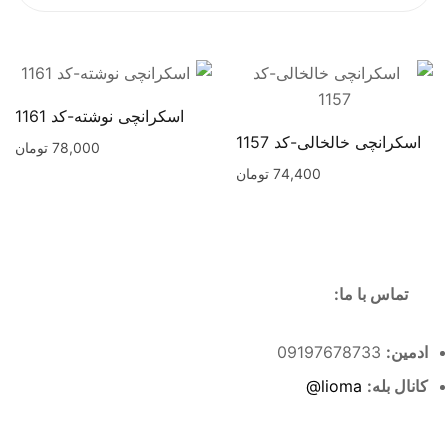
اسکرانچی نوشته-کد 1161
اسکرانچی خالخالی-کد 1157
78,000
تومان
74,400
تومان
تماس با ما:
ادمین:
09197678733
کانال بله:
lioma@