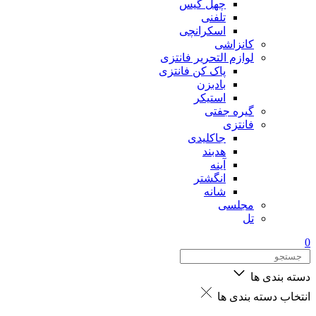
چهل گیس
تلفنی
اسکرانچی
کانزاشی
لوازم التحریر فانتزی
پاک کن فانتزی
بادبزن
استیکر
گیره جفتی
فانتزی
جاکلیدی
هدبند
آینه
انگشتر
شانه
مجلسی
تل
0
دسته بندی ها
انتخاب دسته بندی ها