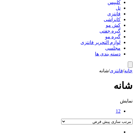
کلیپس
تل
فانتزی
کانزاشی
کش مو
گیره جفتی
گیره مو
لوازم التحریر فانتزی
مجلسی
دسته بندی ها
خانه
/
فانتزی
/
شانه
شانه
نمایش
12