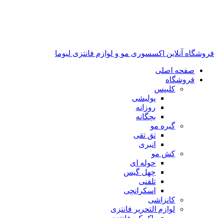
فروشگاه آنلاین اکسسوری مو و لوازم فانتزی لیوما
صفحه اصلی
فروشگاه
کلیپس
پولیشی
روزانه
بچگانه
گیره مو
تق تقی
انبری
کش مو
حوله ای
چهل گیس
تلفنی
اسکرانچی
کانزاشی
لوازم التحریر فانتزی