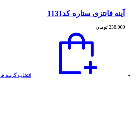
آینه فانتزی ستاره-کد1131
238,000
تومان
انتخاب گزینه ها