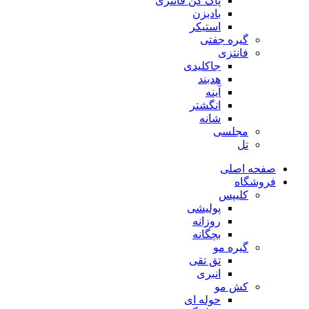
پاک کن فانتزی
بادبزن
استیکر
گیره جفتی
فانتزی
جاکلیدی
هدبند
آینه
انگشتر
شانه
مجلسی
تل
صفحه اصلی
فروشگاه
کلیپس
پولیشی
روزانه
بچگانه
گیره مو
تق تقی
انبری
کش مو
حوله ای