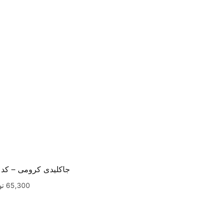
جاکلیدی کرومی – کد۶۵۱
65,300
تو