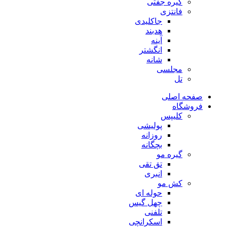
گیره جفتی
فانتزی
جاکلیدی
هدبند
آینه
انگشتر
شانه
مجلسی
تل
صفحه اصلی
فروشگاه
کلیپس
پولیشی
روزانه
بچگانه
گیره مو
تق تقی
انبری
کش مو
حوله ای
چهل گیس
تلفنی
اسکرانچی