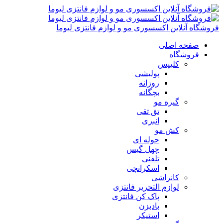
فروشگاه آنلاین اکسسوری مو و لوازم فانتزی لیوما
صفحه اصلی
فروشگاه
کلیپس
پولیشی
روزانه
بچگانه
گیره مو
تق تقی
انبری
کش مو
حوله ای
چهل گیس
تلفنی
اسکرانچی
کانزاشی
لوازم التحریر فانتزی
پاک کن فانتزی
بادبزن
استیکر