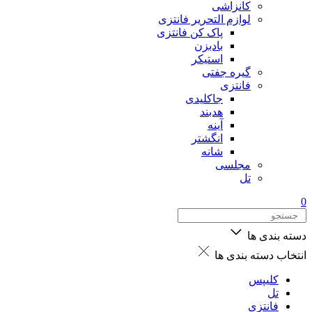
کانزاشی
لوازم التحریر فانتزی
پاک کن فانتزی
بادبزن
استیکر
گیره جفتی
فانتزی
جاکلیدی
هدبند
آینه
انگشتر
شانه
مجلسی
تل
0
دسته بندی ها
انتخاب دسته بندی ها
کلیپس
تل
فانتزی