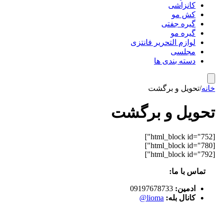
کانزاشی
کش مو
گیره جفتی
گیره مو
لوازم التحریر فانتزی
مجلسی
دسته بندی ها
خانه
/
تحویل و برگشت
تحویل و برگشت
[html_block id="752"]
[html_block id="780"]
[html_block id="792"]
تماس با ما:
ادمین:
09197678733
کانال بله:
lioma@